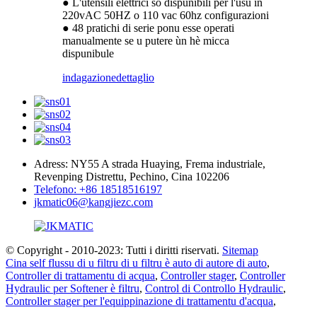
● L'utensili elettrici sò dispunibili per l'usu in
220vAC 50HZ o 110 vac 60hz configurazioni
● 48 pratichi di serie ponu esse operati
manualmente se u putere ùn hè micca
dispunibule
indagazione
dettaglio
Adress: NY55 A strada Huaying, Frema industriale,
Revenping Distrettu, Pechino, Cina 102206
Telefono: +86 18518516197
jkmatic06@kangjiezc.com
© Copyright - 2010-2023: Tutti i diritti riservati.
Sitemap
Cina self flussu di u filtru di u filtru è auto di autore di auto
,
Controller di trattamentu di acqua
,
Controller stager
,
Controller
Hydraulic per Softener è filtru
,
Control di Controllo Hydraulic
,
Controller stager per l'equippinazione di trattamentu d'acqua
,