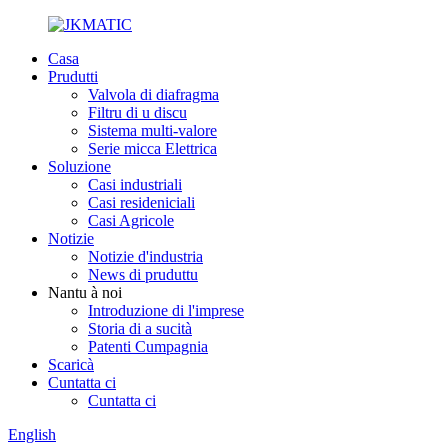
Casa
Prudutti
Valvola di diafragma
Filtru di u discu
Sistema multi-valore
Serie micca Elettrica
Soluzione
Casi industriali
Casi resideniciali
Casi Agricole
Notizie
Notizie d'industria
News di pruduttu
Nantu à noi
Introduzione di l'imprese
Storia di a sucità
Patenti Cumpagnia
Scaricà
Cuntatta ci
Cuntatta ci
English