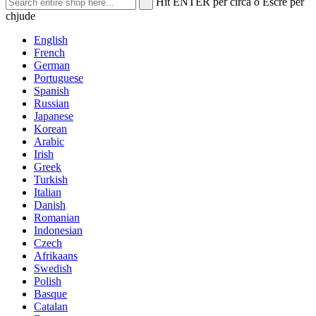
Hit ENTER per circà o Escre per
chjude
English
French
German
Portuguese
Spanish
Russian
Japanese
Korean
Arabic
Irish
Greek
Turkish
Italian
Danish
Romanian
Indonesian
Czech
Afrikaans
Swedish
Polish
Basque
Catalan