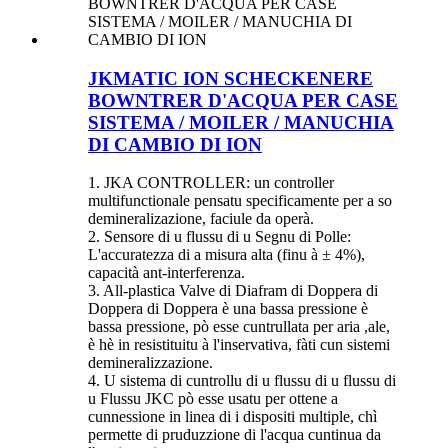
JKMATIC ION SCHECKENERE
BOWNTRER D'ACQUA PER CASE
SISTEMA / MOILER / MANUCHIA
DI CAMBIO DI ION
1. JKA CONTROLLER: un controller
multifunctionale pensatu specificamente per a so
demineralizazione, faciule da operà.
2. Sensore di u flussu di u Segnu di Polle:
L'accuratezza di a misura alta (finu à ± 4%),
capacità ant-interferenza.
3. All-plastica Valve di Diafram di Doppera di
Doppera di Doppera è una bassa pressione è
bassa pressione, pò esse cuntrullata per aria ,ale,
è hè in resistituitu à l'inservativa, fàti cun sistemi
demineralizzazione.
4. U sistema di cuntrollu di u flussu di u flussu di
u Flussu JKC pò esse usatu per ottene a
cunnessione in linea di i dispositi multiple, chì
permette di pruduzzione di l'acqua cuntinua da