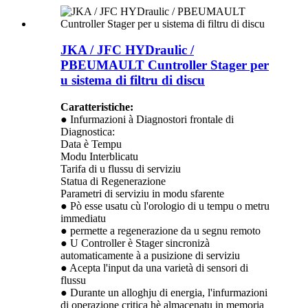
JKA / JFC HYDraulic /
PBEUMAULT Cuntroller Stager per
u sistema di filtru di discu
Caratteristiche:
● Infurmazioni à Diagnostori frontale di
Diagnostica:
Data è Tempu
Modu Interblicatu
Tarifa di u flussu di serviziu
Statua di Regenerazione
Parametri di serviziu in modu sfarente
● Pò esse usatu cù l'orologio di u tempu o metru
immediatu
● permette a regenerazione da u segnu remoto
● U Controller è Stager sincronizà
automaticamente à a pusizione di serviziu
● Acepta l'input da una varietà di sensori di
flussu
● Durante un alloghju di energia, l'infurmazioni
di operazione critica hè almacenatu in memoria