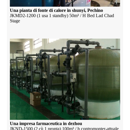
Una pianta di fonte di calore in shunyi, Pechino
JKMD2-1200 (1 usa 1 standby) 50m³ / H Bed Lad Chad
Stage
Una impresa farmaceutica in dezhou
JKND-1500 (2 cù 1 pronta) 100m³ / h contromonter-attuale