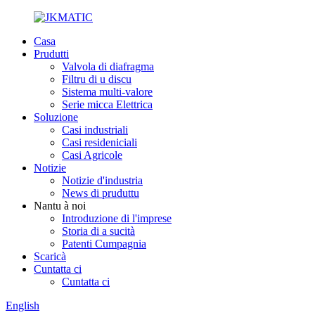
Casa
Prudutti
Valvola di diafragma
Filtru di u discu
Sistema multi-valore
Serie micca Elettrica
Soluzione
Casi industriali
Casi resideniciali
Casi Agricole
Notizie
Notizie d'industria
News di pruduttu
Nantu à noi
Introduzione di l'imprese
Storia di a sucità
Patenti Cumpagnia
Scaricà
Cuntatta ci
Cuntatta ci
English