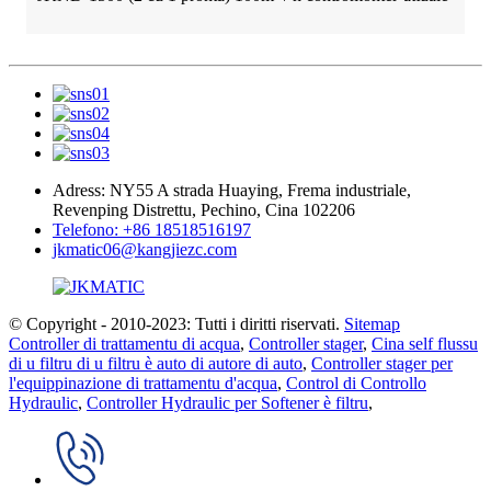
Adress: NY55 A strada Huaying, Frema industriale,
Revenping Distrettu, Pechino, Cina 102206
Telefono: +86 18518516197
jkmatic06@kangjiezc.com
© Copyright - 2010-2023: Tutti i diritti riservati.
Sitemap
Controller di trattamentu di acqua
,
Controller stager
,
Cina self flussu
di u filtru di u filtru è auto di autore di auto
,
Controller stager per
l'equippinazione di trattamentu d'acqua
,
Control di Controllo
Hydraulic
,
Controller Hydraulic per Softener è filtru
,